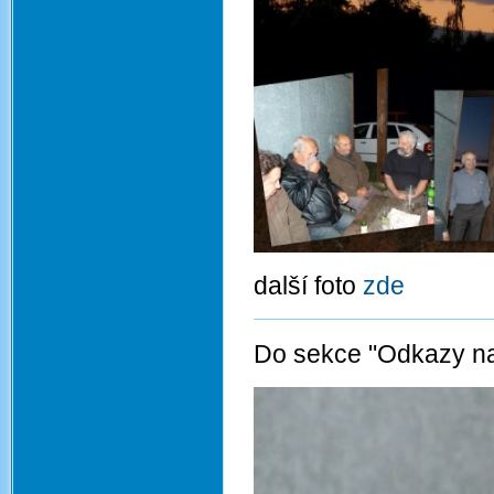
další foto
zde
Do sekce "Odkazy na 