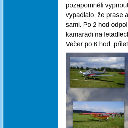
pozapomněli vypnout 
vypadlalo, že prase 
sami. Po 2 hod odpole
kamarádi na letadle
Večer po 6 hod. přile