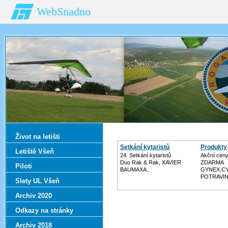
WebSnadno
Život na letišti
Setkání kytaristů
Produkty 
Letiště Všeň
24. Setkání kytaristů
Akční ceny
Duo Rak & Rak, XAVIER
ZDARMA
Piloti
BAUMAXA..
GYNEX,C
POTRAVIN
Slety UL Všeň
Archiv 2020
Odkazy na stránky
Archiv 2018