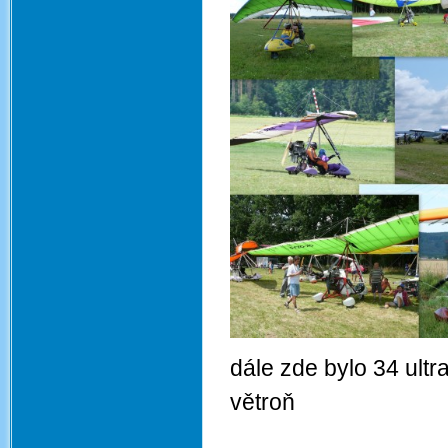
dále zde bylo 34 ult
větroň