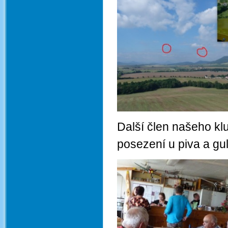
Další člen našeho klu
posezení u piva a gul