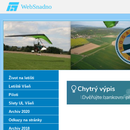
WebSnadno
Život na letišti
Letiště Všeň
Piloti
Slety UL Všeň
Archiv 2020
Odkazy na stránky
Archiv 2018