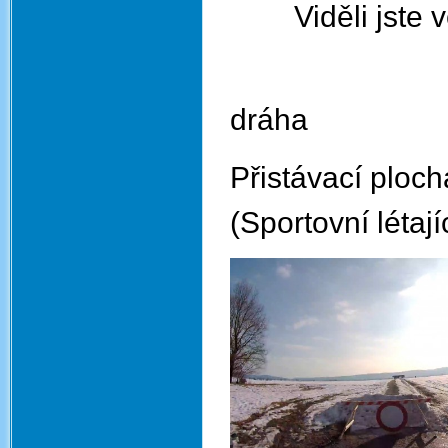
Viděli jste v
toto je le
dráha
Přistávací ploch
(Sportovní létají