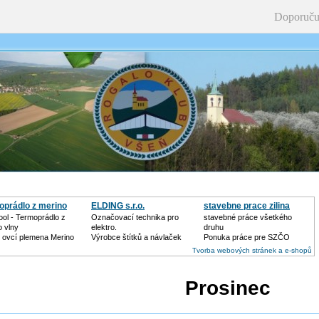
Doporuču
oprádlo z merino
ELDING s.r.o.
stavebne prace zilina
ol - Termoprádlo z
Označovací technika pro
stavebné práce všetkého
o vlny
elektro.
druhu
z ovcí plemena Merino
Výrobce štítků a návlaček
Ponuka práce pre SZČO
Tvorba webových stránek a e-shopů
Prosinec