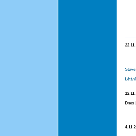
22.11
Stavě
Létán
12.11
Dnes 
4.11