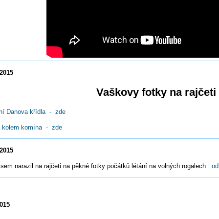
.2015
Vaškovy fotky na rajčeti
ní Danova křídla -
zde
í kolem komína - zde
.2015
jsem narazil na rajčeti na pěkné fotky počátků létání na volných rogalech
od
.2015