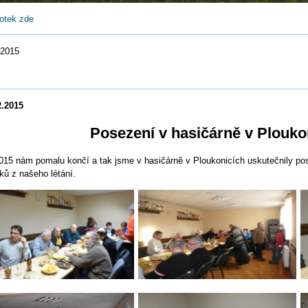
 fotek zde
.2015
12.12.201
Posezení v hasičárně v Plouko
015 nám pomalu končí a tak jsme v hasičárně v Ploukonicích uskutečnily pose
ků z našeho létání.