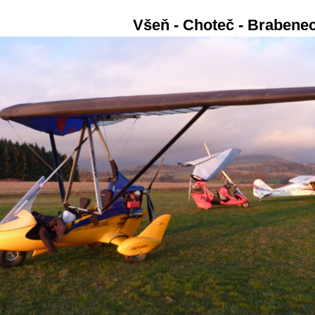
Všeň - Choteč - Brabene