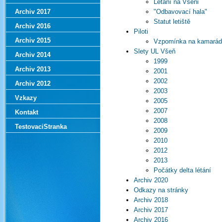
Létání na Všeni
Archiv 2017
"Odbavovací hala"
Statut letiště
Archiv 2016
Piloti
Archiv 2015
Vzpomínka na kamará
Slety UL Všeň
Archiv 2014
1999
Archiv 2013
2001
2002
Archiv 2012
2003
Vzkazy
2005
2007
Kontakt
2008
TestovaciStranka
2009
2010
2012
2013
Počátky delta létání
Archiv 2020
Odkazy na stránky
Archiv 2018
Archiv 2017
Archiv 2016