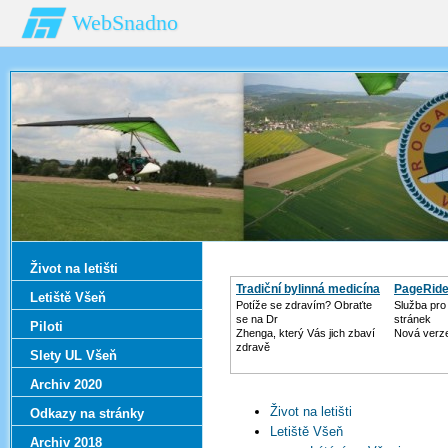
WebSnadno
Život na letišti
Tradiční bylinná medicína
PageRid
Letiště Všeň
Potíže se zdravím? Obraťte
Služba pro
se na Dr
stránek
Piloti
Zhenga, který Vás jich zbaví
Nová verz
zdravě
Slety UL Všeň
Archiv 2020
Život na letišti
Odkazy na stránky
Letiště Všeň
Archiv 2018