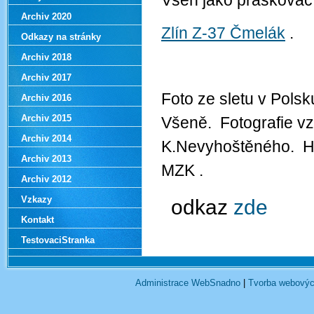
Všeň jako práškovac
Archiv 2020
Zlín Z-37 Čmelák
.
Odkazy na stránky
Archiv 2018
Archiv 2017
Foto ze sletu v Polsku
Archiv 2016
Archiv 2015
Všeně. Fotografie vz
Archiv 2014
K.Nevyhoštěného. Hod
Archiv 2013
MZK .
Archiv 2012
Vzkazy
odkaz
zde
Kontakt
TestovaciStranka
Administrace WebSnadno
|
Tvorba webovýc