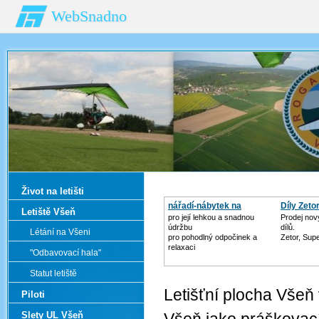
WebSnadno
Život na letišti
nářadí-nábytek na
Díly Zeto
Letiště Všeň
zahradu
pro její lehkou a snadnou
Prodej nov
údržbu
dílů.
Létání na Všeni
pro pohodlný odpočinek a
Zetor, Sup
relaxaci
"Odbavovací hala"
Statut letiště
Letišťní plocha Všeň 
Piloti
Slety UL Všeň