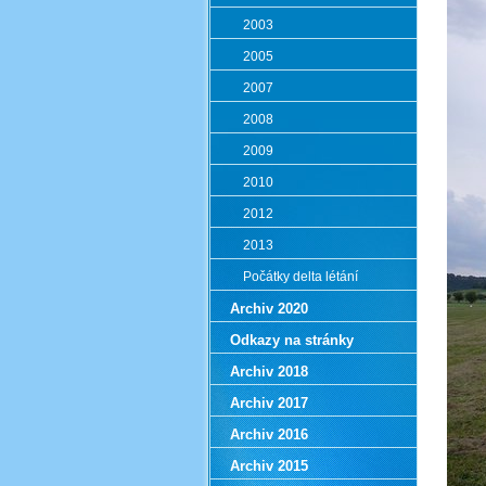
2003
2005
2007
2008
2009
2010
2012
2013
Počátky delta létání
Archiv 2020
Odkazy na stránky
Archiv 2018
Archiv 2017
Archiv 2016
Archiv 2015