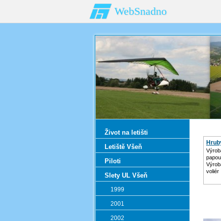
WebSnadno
Život na letišti
Hrub
Letiště Všeň
Výroba
papou
Piloti
Výrob
voliér
Slety UL Všeň
1999
2001
2002