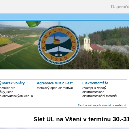
Doporuču
ý Marek voliéry
Agressive Music Fest
Elektromontáže
 voliér pro
metalový open-air festival
Svatopluk Veselý -
šky,klece
elektroinstalace
a chovatelských klecí a
elektroinstalační materiál
Tvorba webových stránek a e-shopů
30.-3
Slet UL na Všeni v termínu