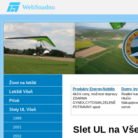
WebSnadno
Život na letišti
Produkty Energy,Nobilis
Domy, by
Letiště Všeň
Akční ceny, možnost dopravy
Realitní k
ZDARMA
Hlučín
Piloti
GYNEX,CYTOSAN,ZELENÉ
Nákup/prod
POTRAVINY apod
servis
Slety UL Všeň
1999
Slet UL na Vš
2001
2002