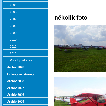
2003
2005
několik foto
2007
2008
2009
2010
2012
2013
Počátky delta létání
Archiv 2020
Odkazy na stránky
Archiv 2018
Archiv 2017
Archiv 2016
Archiv 2015