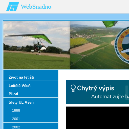
WebSnadno
Život na letišti
Letiště Všeň
Piloti
Slety UL Všeň
1999
2001
2002