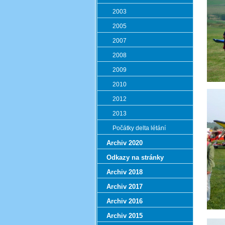
2003
2005
2007
2008
2009
2010
2012
2013
Počátky delta létání
Archiv 2020
Odkazy na stránky
Archiv 2018
Archiv 2017
Archiv 2016
Archiv 2015