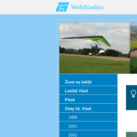
WebSnadno
Život na letišti
Letiště Všeň
Piloti
Slety UL Všeň
1999
2001
2002