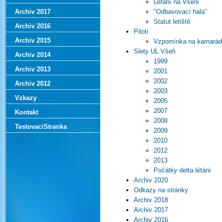
Létání na Všeni
Archiv 2017
"Odbavovací hala"
Statut letiště
Archiv 2016
Piloti
Archiv 2015
Vzpomínka na kamará
Slety UL Všeň
Archiv 2014
1999
Archiv 2013
2001
2002
Archiv 2012
2003
Vzkazy
2005
2007
Kontakt
2008
TestovaciStranka
2009
2010
2012
2013
Počátky delta létání
Archiv 2020
Odkazy na stránky
Archiv 2018
Archiv 2017
Archiv 2016