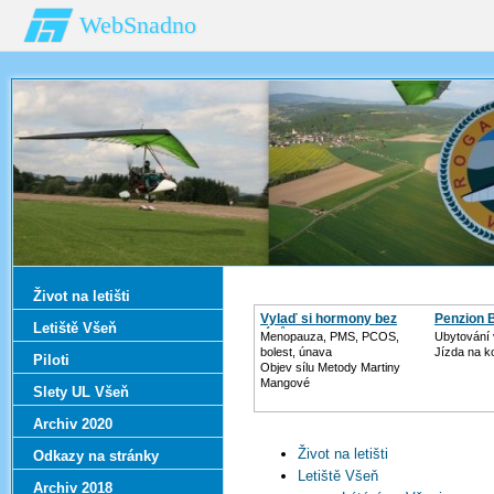
WebSnadno
Život na letišti
Vylaď si hormony bez
Penzion 
Letiště Všeň
léků
Menopauza, PMS, PCOS,
Ubytování 
bolest, únava
Jízda na ko
Piloti
Objev sílu Metody Martiny
Mangové
Slety UL Všeň
Archiv 2020
Život na letišti
Odkazy na stránky
Letiště Všeň
Archiv 2018