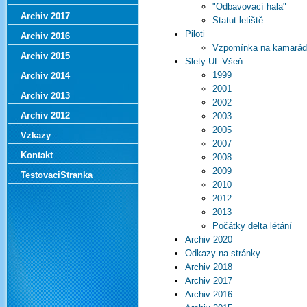
"Odbavovací hala"
Archiv 2017
Statut letiště
Piloti
Archiv 2016
Vzpomínka na kamará
Archiv 2015
Slety UL Všeň
1999
Archiv 2014
2001
Archiv 2013
2002
Archiv 2012
2003
2005
Vzkazy
2007
Kontakt
2008
2009
TestovaciStranka
2010
2012
2013
Počátky delta létání
Archiv 2020
Odkazy na stránky
Archiv 2018
Archiv 2017
Archiv 2016