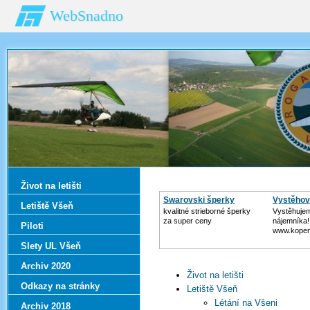
WebSnadno
Život na letišti
Swarovski šperky
Vystěhová
Letiště Všeň
kvalitné strieborné šperky
Vystěhujem
za super ceny
nájemníka!
Piloti
www.kope
Slety UL Všeň
Archiv 2020
Život na letišti
Odkazy na stránky
Letiště Všeň
Létání na Všeni
Archiv 2018